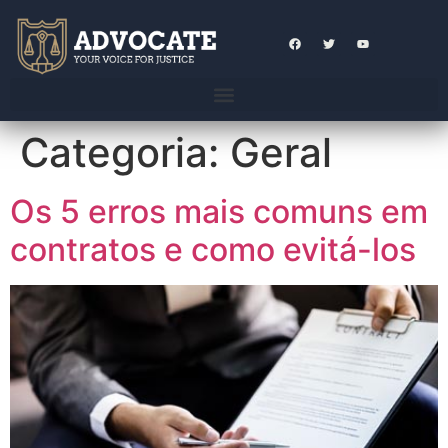
Categoria:
Geral
Os 5 erros mais comuns em
contratos e como evitá-los